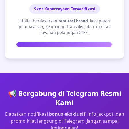
Skor Kepercayaan Terverifikasi
Dinilai berdasarkan
reputasi brand
, kecepatan
pembayaran, keamanan transaksi, dan kualitas
layanan pelanggan 24/7.
📢 Bergabung di
Telegram
Resmi
Kami
Dapatkan notifikasi
bonus eksklusif
, info jackpot, dan
promo kilat langsung di Telegram. Jangan sampai
ketinggalan!