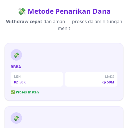
💸
Metode Penarikan
Dana
Withdraw cepat
dan aman — proses dalam hitungan
menit
💸
BBBA
MIN
MAKS
Rp 50K
Rp 50M
✅ Proses Instan
💸