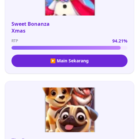
Sweet Bonanza
Xmas
94.21%
RTP
▶ Main Sekarang