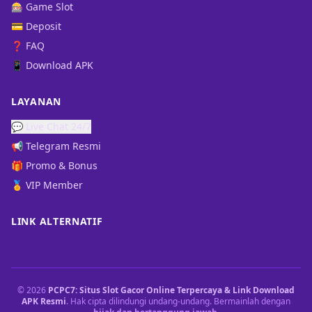
🎰 Game Slot
💳 Deposit
❓ FAQ
📱 Download APK
LAYANAN
💬 Live Chat 24/7
📢 Telegram Resmi
🎁 Promo & Bonus
🏅 VIP Member
LINK ALTERNATIF
© 2026
PCPC7: Situs Slot Gacor Online Terpercaya & Link Download
APK Resmi
. Hak cipta dilindungi undang-undang. Bermainlah dengan