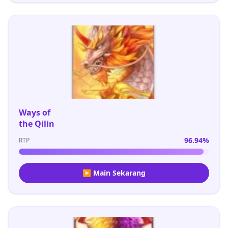
Ways of
the Qilin
96.94%
RTP
▶ Main Sekarang