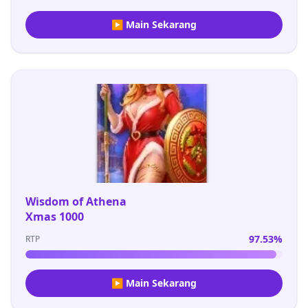
▶ Main Sekarang
Wisdom of Athena
Xmas 1000
97.53%
RTP
▶ Main Sekarang