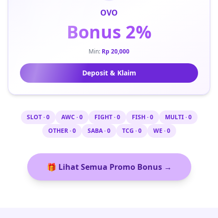
OVO
Bonus 2%
Min:
Rp 20,000
Deposit & Klaim
SLOT · 0
AWC · 0
FIGHT · 0
FISH · 0
MULTI · 0
OTHER · 0
SABA · 0
TCG · 0
WE · 0
🎁 Lihat Semua Promo Bonus →