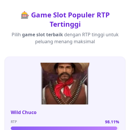
🎰
Game Slot Populer
RTP
Tertinggi
Pilih
game slot terbaik
dengan RTP tinggi untuk
peluang menang maksimal
Wild Chuco
98.11%
RTP