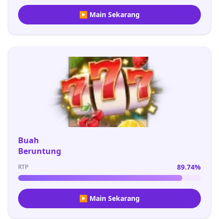
▶ Main Sekarang
Buah
Beruntung
89.74%
RTP
▶ Main Sekarang