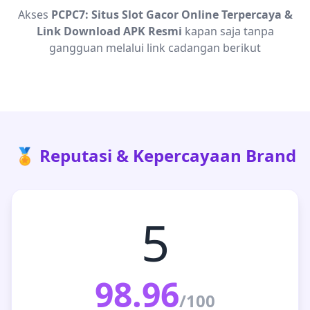
Akses
PCPC7: Situs Slot Gacor Online Terpercaya &
Link Download APK Resmi
kapan saja tanpa
gangguan melalui link cadangan berikut
🏅
Reputasi & Kepercayaan
Brand
5
98.96
/100