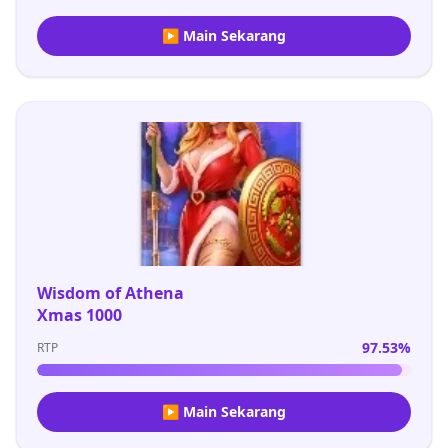
▶ Main Sekarang
Wisdom of Athena
Xmas 1000
97.53%
RTP
▶ Main Sekarang