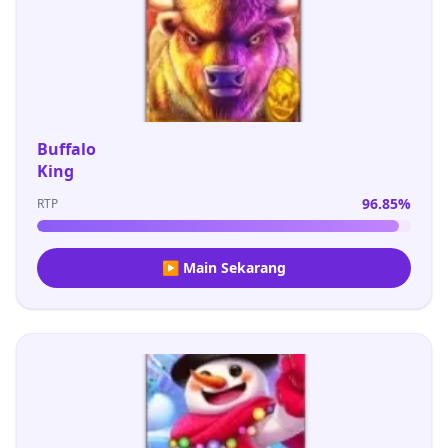
Buffalo
King
96.85%
RTP
▶ Main Sekarang