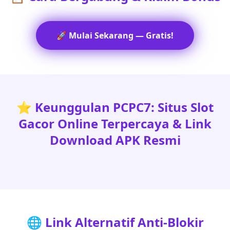
🚀 Mulai Sekarang — Gratis!
⭐
Keunggulan
PCPC7: Situs Slot
Gacor Online Terpercaya & Link
Download APK Resmi
🌐
Link Alternatif
Anti-Blokir