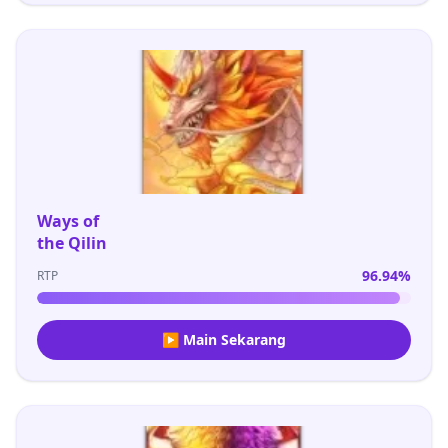
Ways of
the Qilin
96.94%
RTP
▶ Main Sekarang