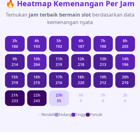
🔥
Heatmap Kemenangan
Per Jam
Temukan
jam terbaik bermain slot
berdasarkan data
kemenangan nyata
3h
4h
5h
6h
7h
8h
186
193
192
187
198
205
9h
10h
11h
12h
13h
14h
214
204
219
218
213
196
15h
16h
17h
18h
19h
20h
219
215
216
220
212
210
21h
22h
23h
0h
1h
2h
233
243
55
0
0
0
Rendah
Sedang
Tinggi
Puncak