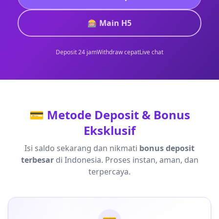
🎰 Main H5
Deposit 24 jam
Withdraw cepat
Live chat
💳
Metode Deposit
& Bonus
Eksklusif
Isi saldo sekarang dan nikmati
bonus deposit
terbesar
di Indonesia. Proses instan, aman, dan
terpercaya.