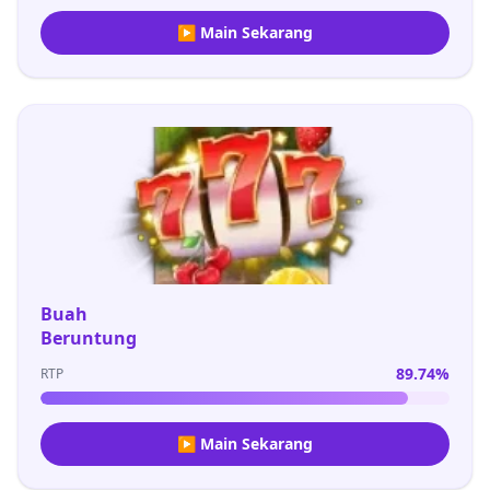
▶ Main Sekarang
Buah
Beruntung
89.74%
RTP
▶ Main Sekarang