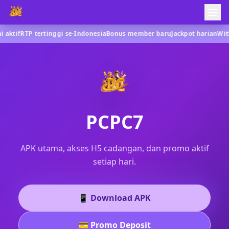
nggi se-Indonesia
Bonus member baru
Jackpot harian
Withdraw cepat
PCPC7
APK utama, akses H5 cadangan, dan promo aktif
setiap hari.
📱 Download APK
💳 Promo Deposit