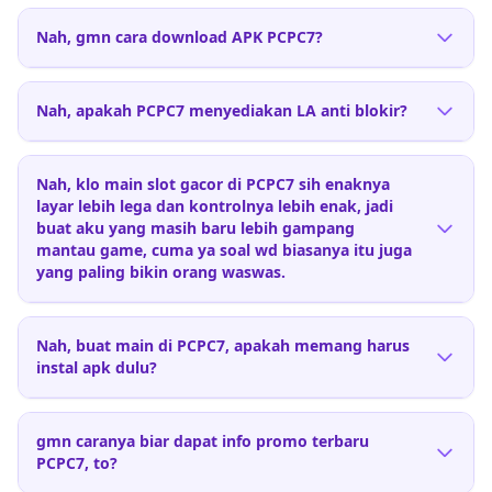
PCPC7 jadi salah satu platform hiburan digital di
Nah, gmn cara download APK PCPC7?
Indonesia yang menyediakan berbagai jenis slot online
dan bisa diakses dengan mudah lewat situs web
maupun aplikasi Android.
APK resminya bisa diunduh langsung lewat tombol
Nah, apakah PCPC7 menyediakan LA anti blokir?
unduh yang ada di situs kilikili.net agar perangkat
tetap aman dan nyaman digunakan.
Ya, kami menyiapkan link alternatif terbaru yang rutin
Nah, klo main slot gacor di PCPC7 sih enaknya
diperbarui supaya akses login member tetap lancar
layar lebih lega dan kontrolnya lebih enak, jadi
dan stabil tanpa terkendala pemblokiran internet.
buat aku yang masih baru lebih gampang
mantau game, cuma ya soal wd biasanya itu juga
yang paling bikin orang waswas.
Bermain di PCPC7 memberikan keuntungan berupa
Nah, buat main di PCPC7, apakah memang harus
bonus melimpah. Keamanan datanya memang terlihat
instal apk dulu?
ketat, tapi soal aman atau tidak tetap nggak bisa cuma
lihat promo, sementara info pola slot gacor hari ini
Tidak harus. Jika tidak ingin mengunduh aplikasi, Anda
cukup membantu member yang lagi cari peluang
gmn caranya biar dapat info promo terbaru
dapat menggunakan akses H5 langsung melalui
jackpot.
PCPC7, to?
peramban HP Anda tanpa perlu proses instalasi.