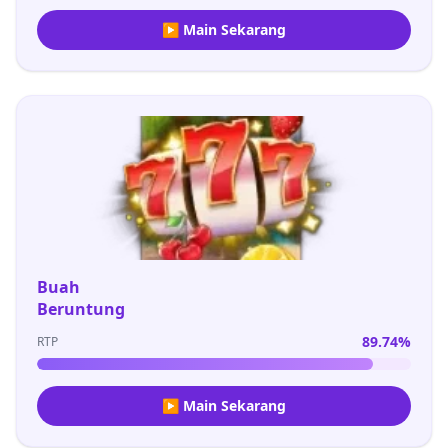
▶ Main Sekarang
Buah
Beruntung
89.74%
RTP
▶ Main Sekarang