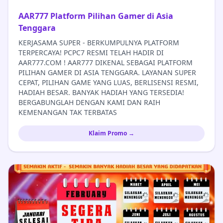
AAR777 Platform Pilihan Gamer di Asia
Tenggara
KERJASAMA SUPER - BERKUMPULNYA PLATFORM
TERPERCAYA! PCPC7 RESMI TELAH HADIR DI
AAR777.COM ! AAR777 DIKENAL SEBAGAI PLATFORM
PILIHAN GAMER DI ASIA TENGGARA. LAYANAN SUPER
CEPAT, PILIHAN GAME YANG LUAS, BERLISENSI RESMI,
HADIAH BESAR. BANYAK HADIAH YANG TERSEDIA!
BERGABUNGLAH DENGAN KAMI DAN RAIH
KEMENANGAN TAK TERBATAS
Klaim Promo →