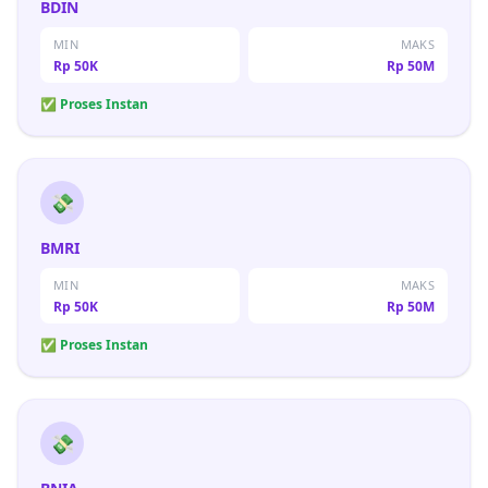
BDIN
MIN
MAKS
Rp 50K
Rp 50M
✅ Proses Instan
💸
BMRI
MIN
MAKS
Rp 50K
Rp 50M
✅ Proses Instan
💸