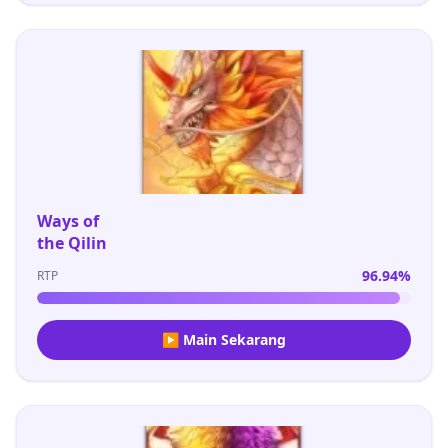
Ways of
the Qilin
96.94%
RTP
▶ Main Sekarang