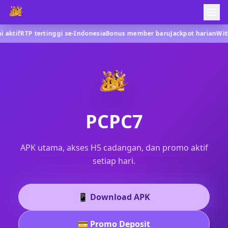
ggi se-Indonesia
Bonus member baru
Jackpot harian
Withdraw cepat
PCPC7
APK utama, akses H5 cadangan, dan promo aktif
setiap hari.
📱 Download APK
💳 Promo Deposit