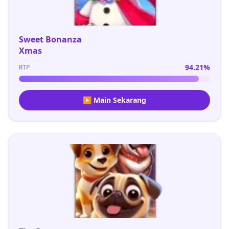
Sweet Bonanza
Xmas
94.21%
RTP
▶ Main Sekarang