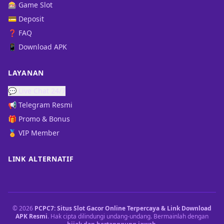
🎰 Game Slot
💳 Deposit
❓ FAQ
📱 Download APK
LAYANAN
💬 Live Chat 24/7
📢 Telegram Resmi
🎁 Promo & Bonus
🏅 VIP Member
LINK ALTERNATIF
© 2026
PCPC7: Situs Slot Gacor Online Terpercaya & Link Download
APK Resmi
. Hak cipta dilindungi undang-undang. Bermainlah dengan