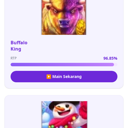
Buffalo
King
96.85%
RTP
▶ Main Sekarang