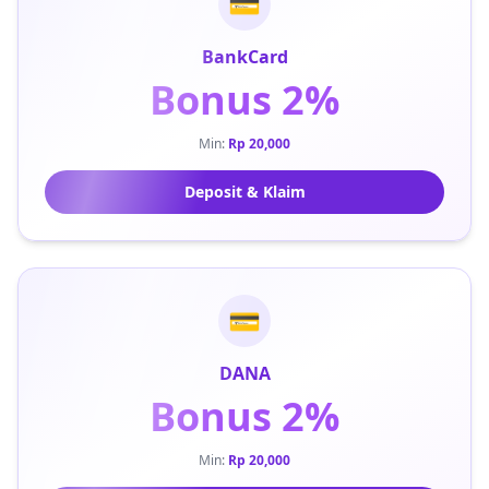
💳
BankCard
Bonus 2%
Min:
Rp 20,000
Deposit & Klaim
💳
DANA
Bonus 2%
Min:
Rp 20,000