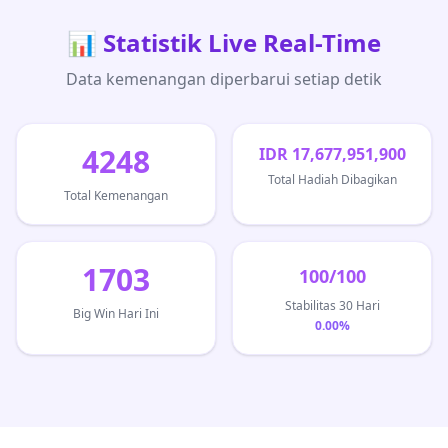
📊
Statistik Live
Real-Time
Data kemenangan diperbarui setiap detik
4248
IDR 17,677,951,900
Total Hadiah Dibagikan
Total Kemenangan
1703
100/100
Stabilitas 30 Hari
Big Win Hari Ini
0.00%