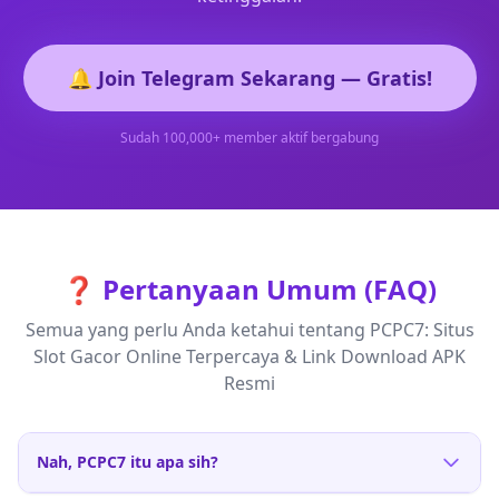
🔔 Join Telegram Sekarang — Gratis!
Sudah 100,000+ member aktif bergabung
❓
Pertanyaan Umum
(FAQ)
Semua yang perlu Anda ketahui tentang PCPC7: Situs
Slot Gacor Online Terpercaya & Link Download APK
Resmi
Nah, PCPC7 itu apa sih?