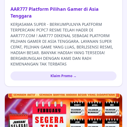
AAR777 Platform Pilihan Gamer di Asia
Tenggara
KERJASAMA SUPER - BERKUMPULNYA PLATFORM
TERPERCAYA! PCPC7 RESMI TELAH HADIR DI
AAR777.COM ! AAR777 DIKENAL SEBAGAI PLATFORM
PILIHAN GAMER DI ASIA TENGGARA. LAYANAN SUPER
CEPAT, PILIHAN GAME YANG LUAS, BERLISENSI RESMI,
HADIAH BESAR. BANYAK HADIAH YANG TERSEDIA!
BERGABUNGLAH DENGAN KAMI DAN RAIH
KEMENANGAN TAK TERBATAS
Klaim Promo →