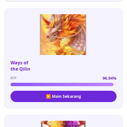
Ways of
the Qilin
96.94%
RTP
▶ Main Sekarang