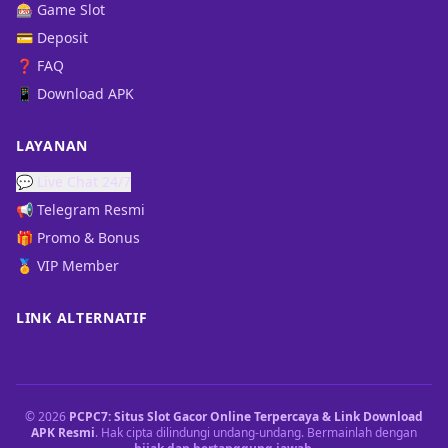
🎰 Game Slot
💳 Deposit
❓ FAQ
📱 Download APK
LAYANAN
💬 Live Chat 24/7
📢 Telegram Resmi
🎁 Promo & Bonus
🏅 VIP Member
LINK ALTERNATIF
© 2026
PCPC7: Situs Slot Gacor Online Terpercaya & Link Download
APK Resmi
. Hak cipta dilindungi undang-undang. Bermainlah dengan