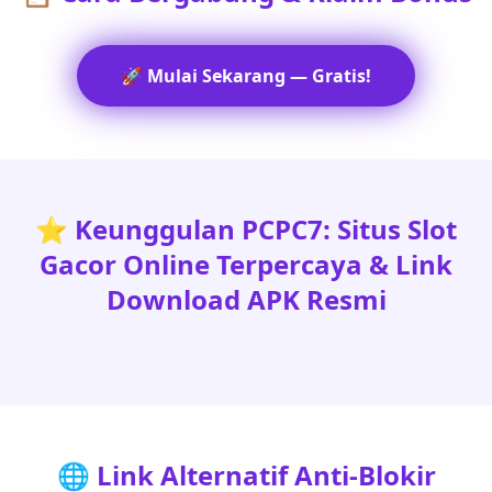
🚀 Mulai Sekarang — Gratis!
⭐
Keunggulan
PCPC7: Situs Slot
Gacor Online Terpercaya & Link
Download APK Resmi
🌐
Link Alternatif
Anti-Blokir