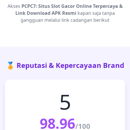
Akses
PCPC7: Situs Slot Gacor Online Terpercaya &
Link Download APK Resmi
kapan saja tanpa
gangguan melalui link cadangan berikut
🏅
Reputasi & Kepercayaan
Brand
5
98.96
/100