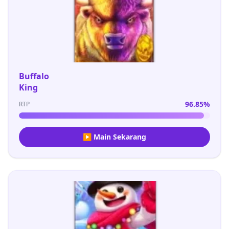
Buffalo
King
96.85%
RTP
▶ Main Sekarang