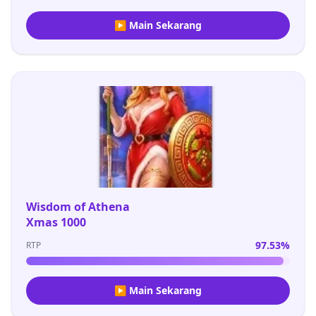
▶ Main Sekarang
Wisdom of Athena
Xmas 1000
97.53%
RTP
▶ Main Sekarang