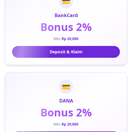
💳
BankCard
Bonus 2%
Min:
Rp 20,000
Deposit & Klaim
💳
DANA
Bonus 2%
Min:
Rp 20,000