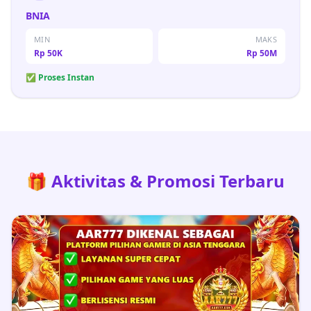
BNIA
MIN
MAKS
Rp 50K
Rp 50M
✅ Proses Instan
🎁
Aktivitas & Promosi
Terbaru