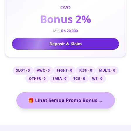
OVO
Bonus 2%
Min:
Rp 20,000
Deposit & Klaim
SLOT · 0
AWC · 0
FIGHT · 0
FISH · 0
MULTI · 0
OTHER · 0
SABA · 0
TCG · 0
WE · 0
🎁 Lihat Semua Promo Bonus →