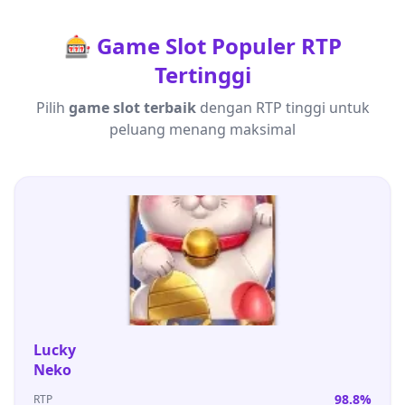
🎰
Game Slot Populer
RTP
Tertinggi
Pilih
game slot terbaik
dengan RTP tinggi untuk
peluang menang maksimal
Lucky
Neko
98.8%
RTP