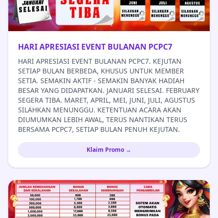
HARI APRESIASI EVENT BULANAN PCPC7
HARI APRESIASI EVENT BULANAN PCPC7. KEJUTAN
SETIAP BULAN BERBEDA, KHUSUS UNTUK MEMBER
SETIA. SEMAKIN AKTIF - SEMAKIN BANYAK HADIAH
BESAR YANG DIDAPATKAN. JANUARI SELESAI. FEBRUARY
SEGERA TIBA. MARET, APRIL, MEI, JUNI, JULI, AGUSTUS
SILAHKAN MENUNGGU. KETENTUAN ACARA AKAN
DIUMUMKAN LEBIH AWAL, TERUS NANTIKAN TERUS
BERSAMA PCPC7, SETIAP BULAN PENUH KEJUTAN.
Klaim Promo →