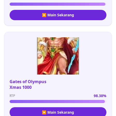
▶ Main Sekarang
Gates of Olympus
Xmas 1000
98.38%
RTP
▶ Main Sekarang