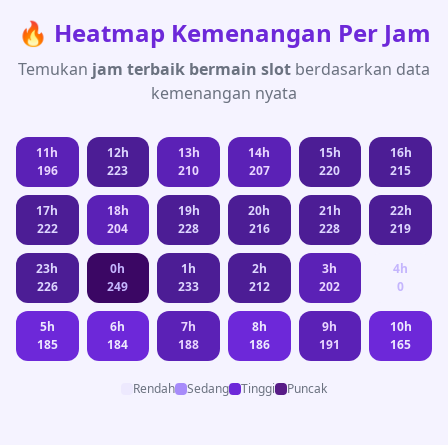
🔥
Heatmap Kemenangan
Per Jam
Temukan
jam terbaik bermain slot
berdasarkan data
kemenangan nyata
11h
12h
13h
14h
15h
16h
196
223
210
207
220
215
17h
18h
19h
20h
21h
22h
222
204
228
216
228
219
23h
0h
1h
2h
3h
4h
226
249
233
212
202
0
5h
6h
7h
8h
9h
10h
185
184
188
186
191
165
Rendah
Sedang
Tinggi
Puncak