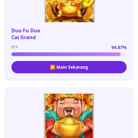
Duo Fu Duo
Cai Grand
94.87%
RTP
▶ Main Sekarang