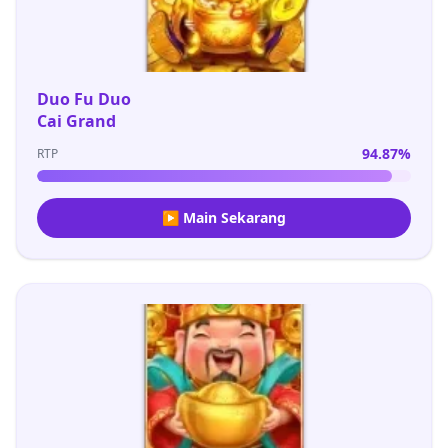
Duo Fu Duo
Cai Grand
94.87%
RTP
▶ Main Sekarang