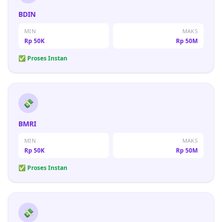
BDIN
MIN
MAKS
Rp 50K
Rp 50M
✅ Proses Instan
💸
BMRI
MIN
MAKS
Rp 50K
Rp 50M
✅ Proses Instan
💸