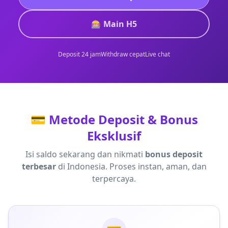
🎰 Main H5
Deposit 24 jam
Withdraw cepat
Live chat
💳
Metode Deposit
& Bonus
Eksklusif
Isi saldo sekarang dan nikmati
bonus deposit
terbesar
di Indonesia. Proses instan, aman, dan
terpercaya.