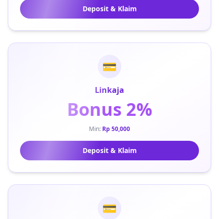
Deposit & Klaim
💳
Linkaja
Bonus 2%
Min:
Rp 50,000
Deposit & Klaim
💳