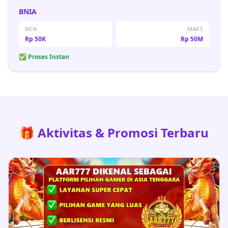
BNIA
MIN
MAKS
Rp 50K
Rp 50M
✅ Proses Instan
🎁
Aktivitas & Promosi
Terbaru