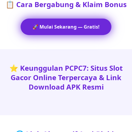
📋
Cara Bergabung
& Klaim Bonus
🚀 Mulai Sekarang — Gratis!
⭐
Keunggulan
PCPC7: Situs Slot
Gacor Online Terpercaya & Link
Download APK Resmi