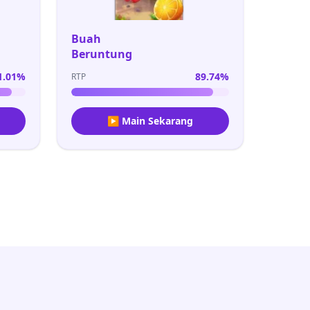
Buah
Beruntung
1.01%
89.74%
RTP
▶ Main Sekarang