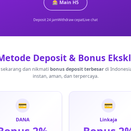
🎰 Main H5
Deposit 24 jam
Withdraw cepat
Live chat
Metode Deposit
& Bonus Ekskl
o sekarang dan nikmati
bonus deposit terbesar
di Indonesi
instan, aman, dan terpercaya.
💳
💳
DANA
Linkaja