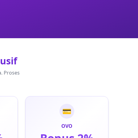
usif
a. Proses
💳
OVO