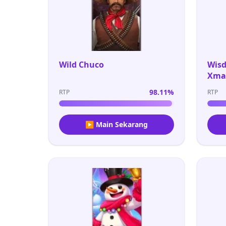
Wild Chuco
Wisd
Xma
98.11%
RTP
RTP
▶ Main Sekarang