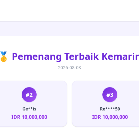
🥇
Pemenang Terbaik Kemari
2026-08-03
#2
#3
Ge**is
Re****59
IDR 10,000,000
IDR 10,000,000