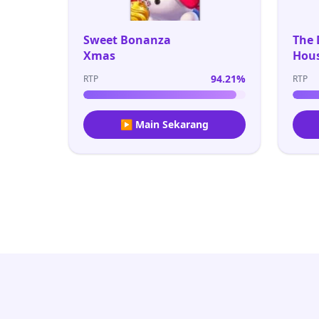
Sweet Bonanza
The
Xmas
Hou
94.21%
RTP
RTP
▶ Main Sekarang