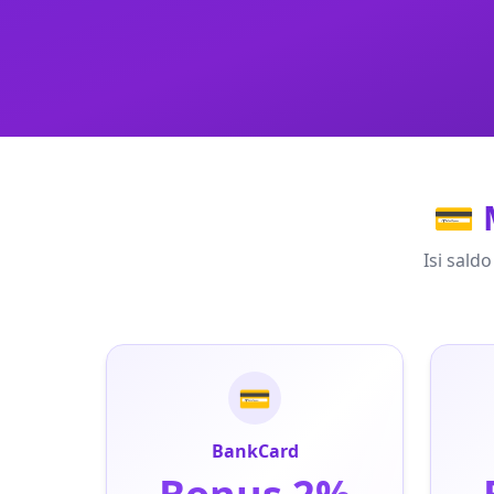
💳
Isi sald
💳
BankCard