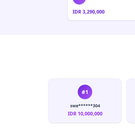
IDR 3,290,000
#1
swe******304
IDR 10,000,000