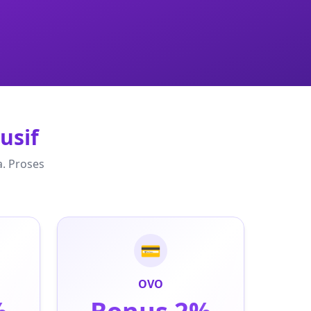
usif
a. Proses
💳
OVO