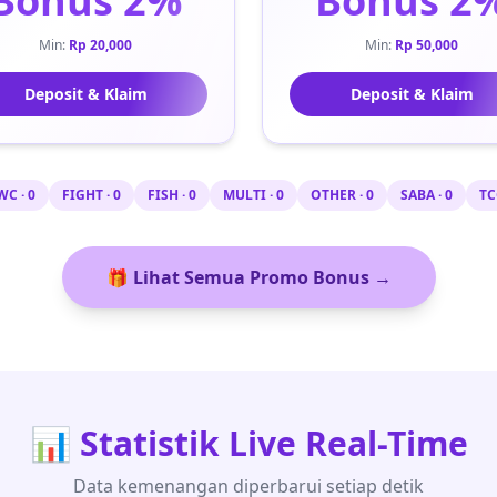
Bonus 2%
Bonus 2
Min:
Rp 20,000
Min:
Rp 50,000
Deposit & Klaim
Deposit & Klaim
WC · 0
FIGHT · 0
FISH · 0
MULTI · 0
OTHER · 0
SABA · 0
TC
🎁 Lihat Semua Promo Bonus →
📊
Statistik Live
Real-Time
Data kemenangan diperbarui setiap detik