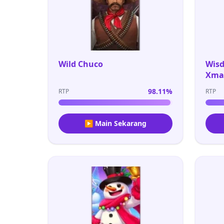
Wild Chuco
Wisd
Xma
98.11%
RTP
RTP
▶ Main Sekarang