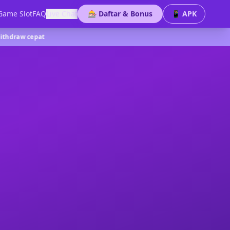
Game Slot
FAQ
Live Chat
🎰 Daftar & Bonus
📱 APK